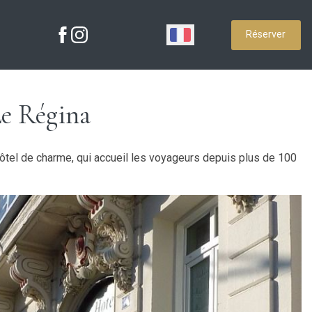
Réserver
Le Régina
hôtel de charme, qui accueil les voyageurs depuis plus de 100