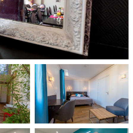
sam.
dim.
01/08
02/08
08/08
09/08
72.88€
64.88€
15/08
16/08