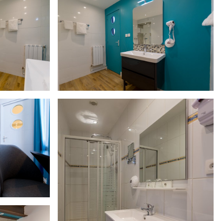
101.88€
72.88€
22/08
23/08
72.88€
64.88€
29/08
30/08
72.88€
64.88€
05/09
06/09
80.88€
80.88€