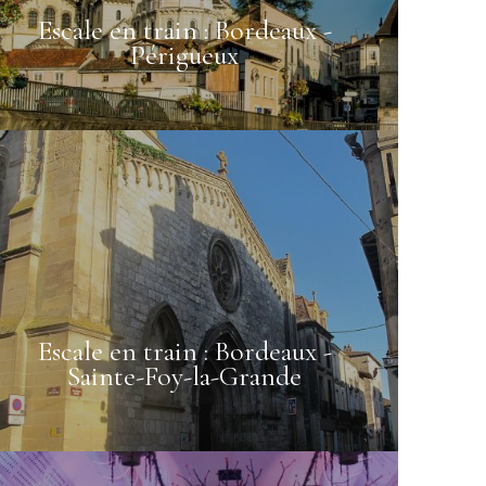
29/08
30/08
72.88€
64.88€
Escale en train : Bordeaux -
Périgueux
05/09
06/09
80.88€
80.88€
Escale en train : Bordeaux -
Sainte-Foy-la-Grande