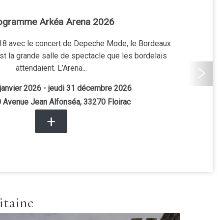
space Darwin Éco-Système
 Bordeaux, l’espace Darwin Éco-Système offre un lieu
 joyeux, bénéficiant d’une programmation culturelle...
anvier 2026
- dimanche 31 décembre 2028
87 quai des Queyries, Bordeaux
+
itaine