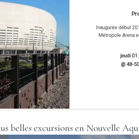
E
Sur la rive droite de
alternatif familial et
jeudi 01 j
@ 
lus belles excursions en Nouvelle Aqu