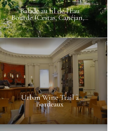
Balade au fil de l'Eau
Bourde (Cestas, Canéjan,...
Urban Wine Trail à
Bordeaux