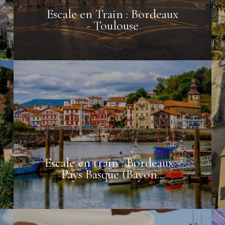
26/08
27/08
28/08
72.88€
72.88€
100.88€
Escale en Train : Bordeaux
- Toulouse
02/09
03/09
04/09
92.88€
92.88€
92.88€
Escale en train : Bordeaux -
Pays Basque (Bayon...