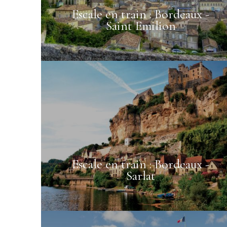
24/08
25/08
72.88€
72.88€
Escale en train : Bordeaux -
Saint Emilion
31/08
01/09
76.88€
80.88€
Escale en train : Bordeaux -
Sarlat