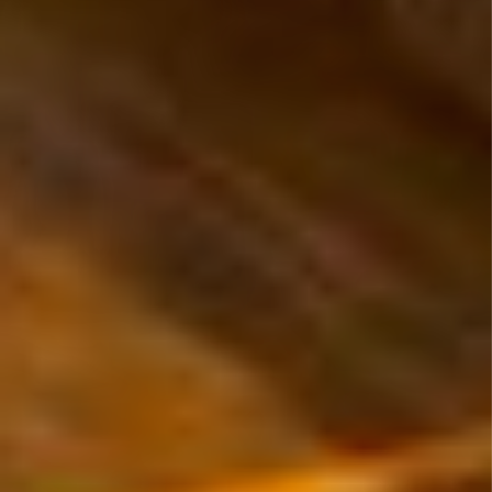
août 2026
lun.
mar.
mer.
jeu.
ven.
sam.
dim.
27/07
28/07
29/07
30/07
31/07
01/08
02/08
03/08
04/08
05/08
06/08
07/08
08/08
09/08
66.88€
121.88€
72.88€
64.88€